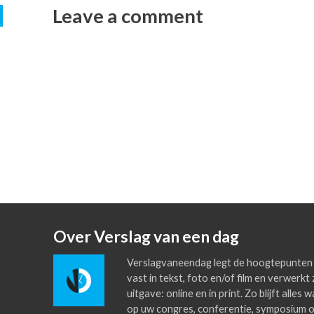
Leave a comment
Over Verslag van een dag
Verslagvaneendag legt de hoogtepunten 
vast in tekst, foto en/of film en verwerkt 
uitgave: online en in print. Zo blijft alles
op uw congres, conferentie, symposium o