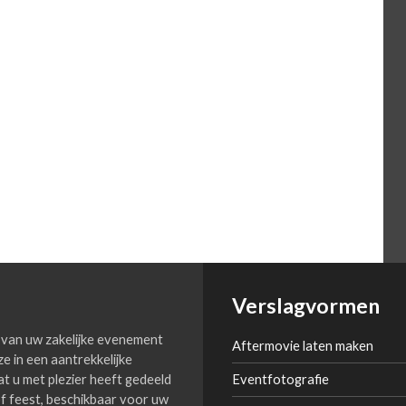
Verslagvormen
van uw zakelijke evenement
Aftermovie laten maken
ze in een aantrekkelijke
 wat u met plezier heeft gedeeld
Eventfotografie
f feest, beschikbaar voor uw