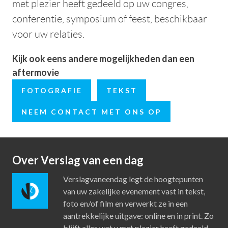
met plezier heeft gedeeld op uw congres,
conferentie, symposium of feest, beschikbaar
voor uw relaties.
Kijk ook eens andere mogelijkheden dan een
aftermovie
FOTOGRAFIE
TEKST
NEEM CONTACT MET ONS OP
Over Verslag van een dag
Verslagvaneendag legt de hoogtepunten
van uw zakelijke evenement vast in tekst,
foto en/of film en verwerkt ze in een
aantrekkelijke uitgave: online en in print. Zo
blijft alles wat u met plezier heeft gedeeld