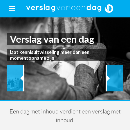
Verslag van een dag
laat kennisuitwisseling meer dan een
momentopname zijn
Een dag met inhoud verdient een verslag met
inhoud.