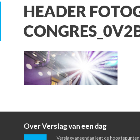
HEADER FOTOG
CONGRES_0V2B
Over Verslag van een dag
Verslagvaneendag legt de hoogtepunten 