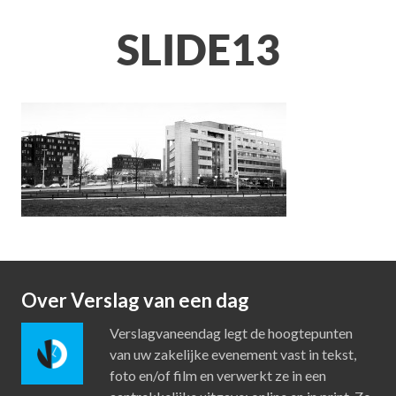
SLIDE13
Over Verslag van een dag
Verslagvaneendag legt de hoogtepunten
van uw zakelijke evenement vast in tekst,
foto en/of film en verwerkt ze in een