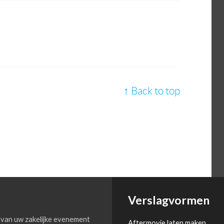
↑ Back to top
Verslagvormen
van uw zakelijke evenement
Aftermovie laten maken