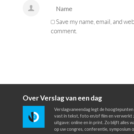
Save my name, email, and websi
comment.
Over Verslag van een dag
Verslagvaneendag legt de hoogtepunten 
vast in tekst, foto en/of film en verwerkt 
uitgave: online en in print. Zo blijft alles
op uw congres, conferentie, symposium o