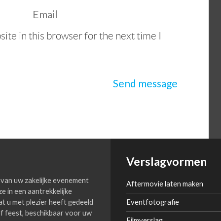
te in this browser for the next time I
Verslagvormen
van uw zakelijke evenement
Aftermovie laten maken
ze in een aantrekkelijke
 wat u met plezier heeft gedeeld
Eventfotografie
f feest, beschikbaar voor uw
Filmverslag