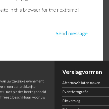
te in this browser for the next time I
Verslagvormen
van uw zakelijke evenement
Aftermovie laten maken
ze in een aantrekkelijke
 wat u met plezier heeft gedeeld
Eventfotografie
f feest, beschikbaar voor uw
Filmverslag