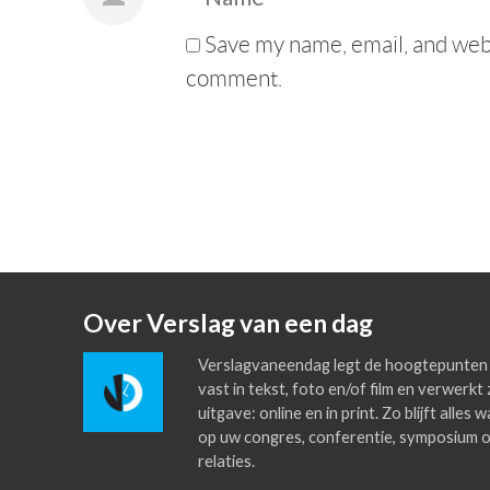
Save my name, email, and websi
comment.
Over Verslag van een dag
Verslagvaneendag legt de hoogtepunten 
vast in tekst, foto en/of film en verwerkt 
uitgave: online en in print. Zo blijft alles
op uw congres, conferentie, symposium o
relaties.